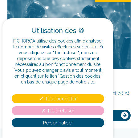
FICHORGA utilise des cookies afin d'analyser
le nombre de visites effectuées sur ce site. Si
vous cliquez sur "Tout refuser", nous ne
déposerons que des cookies strictement
nécessaires au bon fonctionnement du site.
Vous pouvez changer d'avis à tout moment
LE 07 MAI 2024
en cliquant sur le lien "Gestion des cookies"
L’IA un outil révolutionnaire ?
en bas de chaque page de notre site.
1. L’impact de l’IA au travail L'intelligence artificielle (IA)
Tout accepter
transforme le monde du travail en...
Tout refuser
LIRE LA SUITE
Personnaliser