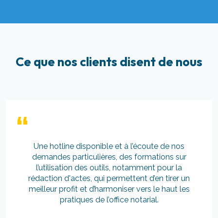
Ce que nos clients disent de nous
otline disponible et à l’écoute de nos
Un lo
es particulières, des formations sur
et e
lisation des outils, notamment pour la
la
on d'actes, qui permettent d’en tirer un
r profit et d’harmoniser vers le haut les
pratiques de l’office notarial.