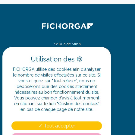
12 Rue de Milan
75009 Paris
SIÈGE SOCIAL
ZA - 32 route d’Ennetières
FICHORGA utilise des cookies afin d'analyser
59175 Templemars
le nombre de visites effectuées sur ce site. Si
vous cliquez sur "Tout refuser", nous ne
déposerons que des cookies strictement
03 20 62 08 08
nécessaires au bon fonctionnement du site.
Vous pouvez changer d'avis à tout moment
en cliquant sur le lien "Gestion des cookies"
en bas de chaque page de notre site.
SUIVEZ-NOUS
Tout accepter