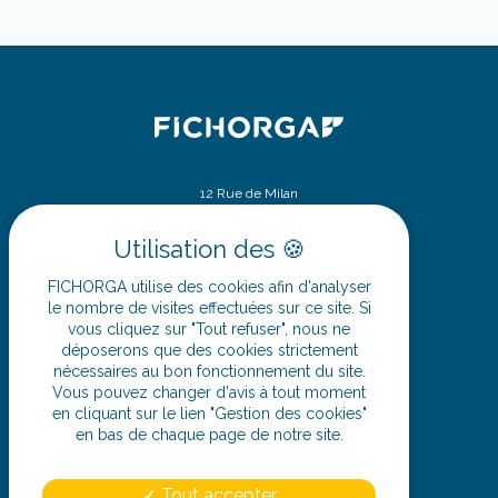
12 Rue de Milan
75009 Paris
SIÈGE SOCIAL
ZA - 32 route d’Ennetières
FICHORGA utilise des cookies afin d'analyser
59175 Templemars
le nombre de visites effectuées sur ce site. Si
vous cliquez sur "Tout refuser", nous ne
déposerons que des cookies strictement
03 20 62 08 08
nécessaires au bon fonctionnement du site.
Vous pouvez changer d'avis à tout moment
en cliquant sur le lien "Gestion des cookies"
en bas de chaque page de notre site.
SUIVEZ-NOUS
Tout accepter