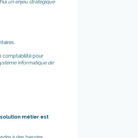
’hui
un enjeu stratégique
taires.
de comptabilité pour
système informatique de
 solution métier est
pondre à des besoins