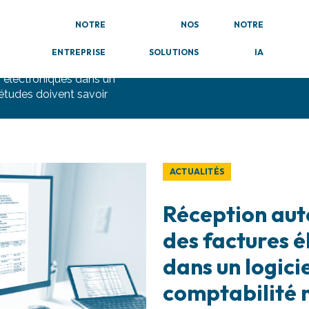
NOTRE
NOS
NOTRE
ENTREPRISE
SOLUTIONS
IA
 électroniques dans un
 études doivent savoir
ACTUALITÉS
Réception au
des factures é
dans un logici
comptabilité n