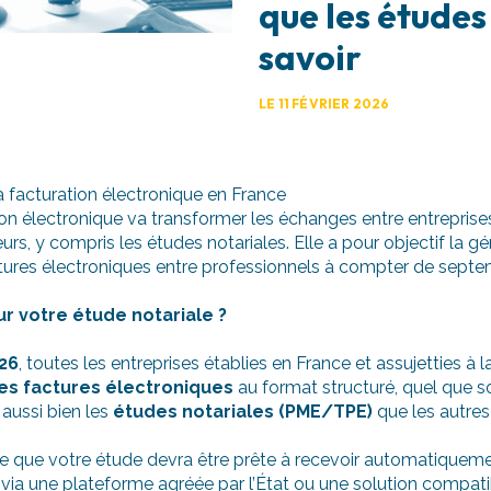
que les études
savoir
LE 11 FÉVRIER 2026
 facturation électronique en France
on électronique va transformer les échanges entre entreprises
rs, y compris les études notariales. Elle a pour objectif la gé
ctures électroniques entre professionnels à compter de sept
r votre étude notariale ?
26
, toutes les entreprises établies en France et assujetties à
es factures électroniques
au format structuré, quel que soi
aussi bien les
études notariales (PME/TPE)
que les autres
ie que votre étude devra être prête à recevoir automatiquem
via une plateforme agréée par l’État ou une solution compat