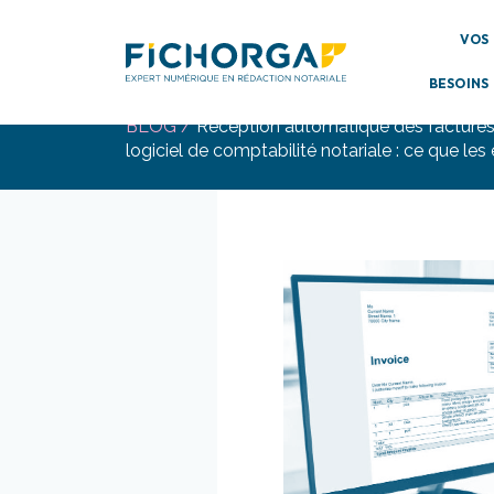
Gestion des cookies 🍪
VOS
BESOINS
BLOG /
Réception automatique des factures
logiciel de comptabilité notariale : ce que les