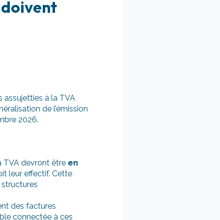
 doivent
 assujetties à la TVA
néralisation de l’émission
embre 2026.
 la TVA devront être
en
t leur effectif. Cette
 structures
ent des factures
ible connectée à ces