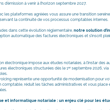
ons d’émission à venir à l’horizon septembre 2027.
ec les plateformes agréées vous assure une transition serein
éservant la continuité de vos processus comptables internes.
des dans cette évolution réglementaire,
notre solution d’
eption automatique des factures électroniques et s’inscrit pl
on électronique impose aux études notariales, à l’instar des a
tures électroniques structurées dès le 1ᵉʳ septembre 2026, vi
les.
invoicing représente une opportunité de modernisation pour vot
ion comptable, réduit les tâches administratives et vous place
les.
e et informatique notariale : un enjeu clé pour les ét