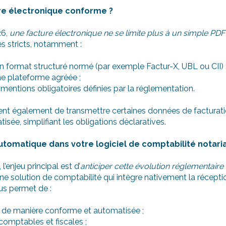
re électronique conforme ?
26,
une facture électronique ne se limite plus à un simple PDF
es stricts, notamment :
n format structuré normé (par exemple Factur-X, UBL ou CII) 
ne plateforme agréée ;
mentions obligatoires définies par la réglementation.
t également de transmettre certaines données de facturation
isée, simplifiant les obligations déclaratives.
automatique dans votre logiciel de comptabilité notari
l’enjeu principal est d’
anticiper cette évolution réglementaire
Une solution de comptabilité qui intègre nativement la récep
us permet de :
ts de manière conforme et automatisée ;
 comptables et fiscales ;