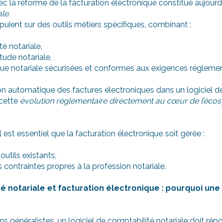
c la réforme de la facturation électronique constitue aujourd
le.
puient sur des outils métiers spécifiques, combinant :
té notariale,
étude notariale,
que notariale sécurisées et conformes aux exigences réglemen
tion automatique des factures électroniques dans un logiciel 
 cette
évolution réglementaire directement au cœur de l’éco
l est essentiel que la facturation électronique soit gérée :
outils existants,
 contraintes propres à la profession notariale.
é notariale et facturation électronique : pourquoi une
s généralistes, un logiciel de comptabilité notariale doit ré