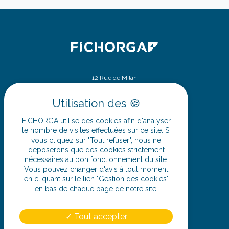
12 Rue de Milan
75009 Paris
SIÈGE SOCIAL
ZA - 32 route d’Ennetières
FICHORGA utilise des cookies afin d'analyser
59175 Templemars
le nombre de visites effectuées sur ce site. Si
vous cliquez sur "Tout refuser", nous ne
déposerons que des cookies strictement
03 20 62 08 08
nécessaires au bon fonctionnement du site.
Vous pouvez changer d'avis à tout moment
en cliquant sur le lien "Gestion des cookies"
en bas de chaque page de notre site.
SUIVEZ-NOUS
Tout accepter