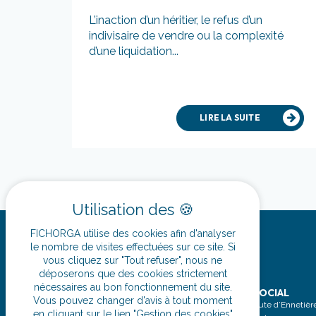
L’inaction d’un héritier, le refus d’un
indivisaire de vendre ou la complexité
d’une liquidation...
LIRE LA SUITE
FICHORGA utilise des cookies afin d'analyser
le nombre de visites effectuées sur ce site. Si
vous cliquez sur "Tout refuser", nous ne
déposerons que des cookies strictement
nécessaires au bon fonctionnement du site.
SIÈGE SOCIAL
Vous pouvez changer d'avis à tout moment
12 Rue de Milan
ZA - 32 route d’Ennetièr
en cliquant sur le lien "Gestion des cookies"