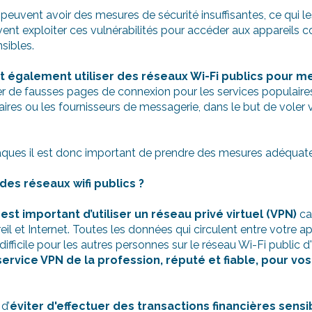
peuvent avoir des mesures de sécurité insuffisantes, ce qui l
vent exploiter ces vulnérabilités pour accéder aux appareils 
sibles.
 également utiliser des réseaux Wi-Fi publics pour m
er de fausses pages de connexion pour les services populaires
aires ou les fournisseurs de messagerie, dans le but de voler v
taques il est donc important de prendre des mesures adéquate
s réseaux wifi publics ?
l est important d’utiliser un réseau privé virtuel (VPN)
car
eil et Internet. Toutes les données qui circulent entre votre a
 difficile pour les autres personnes sur le réseau Wi-Fi public d
 service VPN de la profession, réputé et fiable, pour vo
 d’
éviter d'effectuer des transactions financières sens