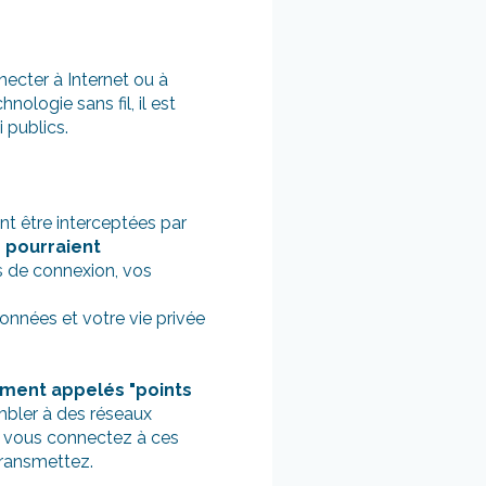
necter à Internet ou à
ologie sans fil, il est
 publics.
t être interceptées par
 pourraient
ts de connexion, vos
onnées et votre vie privée
ement appelés "points
bler à des réseaux
us vous connectez à ces
transmettez.