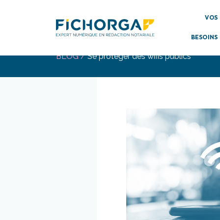
Gestion des cookies 🍪
VOS
BESOINS
BLOG /
Se protéger des wifis publics