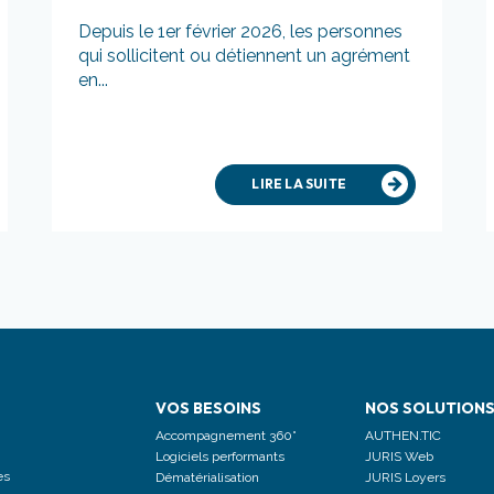
Depuis le 1er février 2026, les personnes
qui sollicitent ou détiennent un agrément
en...
LIRE LA SUITE
VOS BESOINS
NOS SOLUTION
Accompagnement 360°
AUTHEN.TIC
Logiciels performants
JURIS Web
es
Dématérialisation
JURIS Loyers